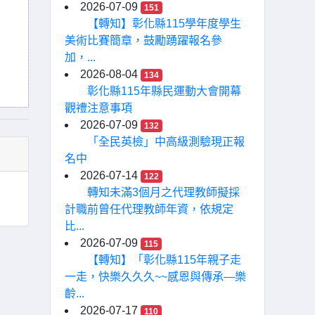
2026-07-09
151
【轉知】彰化縣115學年度學生
美術比賽簡章，鼓勵踴躍報名參
加，...
2026-08-04
134
彰化縣115年縣民運動大會開幕
觀禮注意事項
2026-07-09
132
「全民英檢」中高級測驗現正報
名中
2026-07-14
122
轉知未滿3個月之代理教師擬採
計職前曾任代理教師年資，依規定
比...
2026-07-09
115
【轉知】「彰化縣115年親子走
一走，快樂久久久~~感恩與傳承—樂
齡...
2026-07-17
110