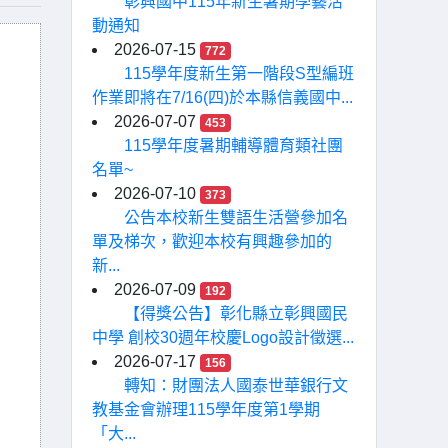
彰興國中115年新生暑期學藝活
動通知
2026-07-15
772
115學年度新生第一階段S型編班
作業即將在7/16(四)於本縣信義國中...
2026-07-07
453
115學年度暑期輔導體育類社團
名單~
2026-07-10
373
公告本校新生雙語生活營參加名
單及梯次，歡迎本校有興趣參加的
新...
2026-07-09
192
【得獎公告】彰化縣立彰興國民
中學 創校30週年校慶Logo設計徵選...
2026-07-17
156
轉知：財團法人國泰世華銀行文
教基金會辦理115學年度第1學期
「大...