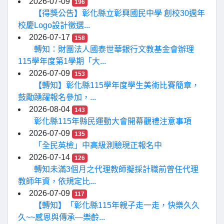
2026-07-09
196
【得獎公告】彰化縣立彰興國民中學 創校30週年
校慶Logo設計徵選...
2026-07-17
158
轉知：財團法人國泰世華銀行文教基金會辦理
115學年度第1學期「大...
2026-07-09
153
【轉知】彰化縣115學年度學生美術比賽簡章，
鼓勵踴躍報名參加，...
2026-08-04
143
彰化縣115年縣民運動大會開幕觀禮注意事項
2026-07-09
135
「全民英檢」中高級測驗現正報名中
2026-07-14
126
轉知未滿3個月之代理教師擬採計職前曾任代理
教師年資，依規定比...
2026-07-09
117
【轉知】「彰化縣115年親子走一走，快樂久久
久~~感恩與傳承—樂齡...