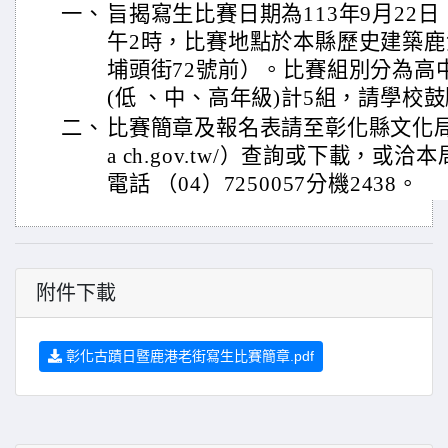
一、
旨揭寫生比賽日期為113年9月22
午2時，比賽地點於本縣歷史建築鹿
埔頭街72號前）。比賽組別分為高
(低 、中、高年級)計5組，請學校
二、
比賽簡章及報名表請至彰化縣文化局網站（h
a ch.gov.tw/）查詢或下載，
電話 （04）7250057分機2438。
附件下載
彰化古蹟日暨鹿港老街寫生比賽簡章.pdf