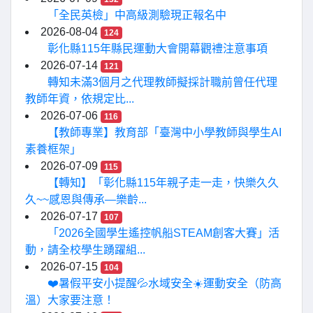
「全民英檢」中高級測驗現正報名中
2026-08-04
124
彰化縣115年縣民運動大會開幕觀禮注意事項
2026-07-14
121
轉知未滿3個月之代理教師擬採計職前曾任代理
教師年資，依規定比...
2026-07-06
116
【教師專業】教育部「臺灣中小學教師與學生AI
素養框架」
2026-07-09
115
【轉知】「彰化縣115年親子走一走，快樂久久
久~~感恩與傳承—樂齡...
2026-07-17
107
「2026全國學生遙控帆船STEAM創客大賽」活
動，請全校學生踴躍組...
2026-07-15
104
❤️暑假平安小提醒💦水域安全☀️運動安全（防高
溫）大家要注意！