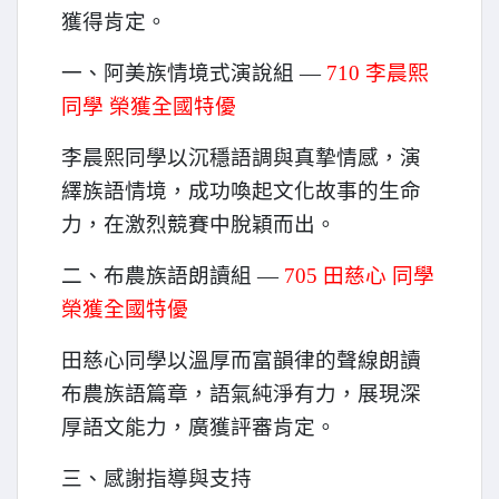
獲得肯定。
一、阿美族情境式演說組 —
710
李晨熙
同學 榮獲全國特優
李晨熙同學以沉穩語調與真摯情感，演
繹族語情境，成功喚起文化故事的生命
力，在激烈競賽中脫穎而出。
二、布農族語朗讀組 —
705
田慈心 同學
榮獲全國特優
田慈心同學以溫厚而富韻律的聲線朗讀
布農族語篇章，語氣純淨有力，展現深
厚語文能力，廣獲評審肯定。
三、感謝指導與支持