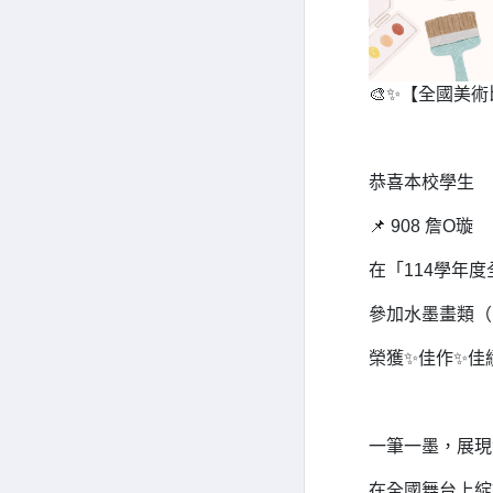
🎨✨【全國美術
恭喜本校學生
📌 908 詹O璇
在「114學年
參加水墨畫類（
榮獲✨佳作✨佳績
一筆一墨，展現
在全國舞台上綻