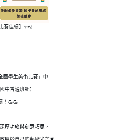
比賽佳績】✨🎨
度全國學生美術比賽」中
國中普通班組）
！👏👏
深厚功底與創意巧思，
放屬於自己的藝術光芒🌟