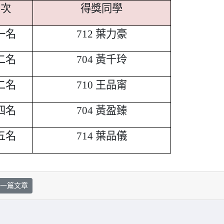
名次
得獎同學
一名
712
葉力豪
二名
704
黃千玲
二名
710
王品甯
四名
704
黃盈臻
五名
714
葉品儀
一篇文章