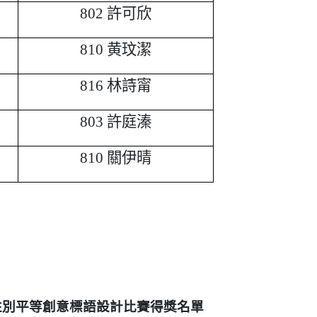
802
許可欣
810
黄玟潔
816
林詩甯
803
許庭溱
810
關伊晴
性別平等創意標語設計比賽得獎名單