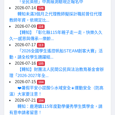
「全民英檢」中高級測驗現正報名中
2026-07-14
126
轉知未滿3個月之代理教師擬採計職前曾任代理
教師年資，依規定比...
2026-07-09
116
【轉知】「彰化縣115年親子走一走，快樂久久
久~~感恩與傳承—樂齡...
2026-07-17
113
「2026全國學生遙控帆船STEAM創客大賽」活
動，請全校學生踴躍組...
2026-07-16
105
【轉知】財團法人民間公民與法治教育基金會辦
理「2026-2027年全...
2026-07-15
104
❤️暑假平安小提醒💦水域安全☀️運動安全（防高
溫）大家要注意！
2026-07-21
104
轉知：鹿港鎮115年度勤學優秀學生獎學金，請
有意申請者留意！