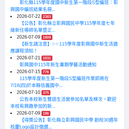
彰化縣115學年度國中新生第一階段S型編班：彰
興國中編班結果名冊...
2026-07-22
2383
【公告】彰化縣立彰興國民中學115學年度七年
級新任導師名單暨正...
2026-07-09
1909
【新生請注意】✨✨115學年度彰興國中新生活適
應課程須知！
2026-07-21
1031
彰興國中115年新生暑期學藝活動通知
2026-07-15
776
115學年度新生第一階段S型編班作業即將在
7/16(四)於本縣信義國中...
2026-07-10
375
公告本校新生雙語生活營參加名單及梯次，歡迎
本校有興趣參加的新...
2026-07-09
196
【得獎公告】彰化縣立彰興國民中學 創校30週年
校慶Logo設計徵選...