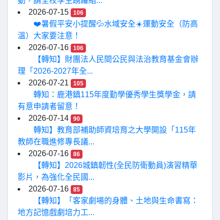
動，請全校學生踴躍組...
2026-07-15
106
❤️暑假平安小提醒💦水域安全☀️運動安全（防高
溫）大家要注意！
2026-07-16
106
【轉知】財團法人民間公民與法治教育基金會辦
理「2026-2027年全...
2026-07-21
105
轉知：鹿港鎮115年度勤學優秀學生獎學金，請
有意申請者留意！
2026-07-14
90
轉知】教育部補助師資培育之大學開設「115年
教師在職進修專長議...
2026-07-16
86
【轉知】2026城鎮韌性(全民防衛動員)演習精華
影片，為強化全民國...
2026-07-16
85
【轉知】「客家劇場的身體、土地與生命書寫：
地方記憶戲劇培力工...