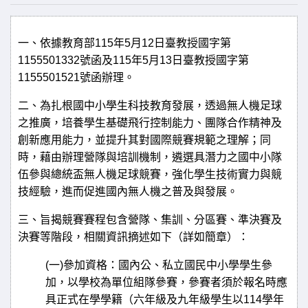
一、依據教育部
115
年
5
月
12
日臺教授國字第
1155501332
號函及
115
年
5
月
13
日臺教授國字第
1155501521
號函辦理。
二、
為扎根國中小學生科技教育發展，透過無人機足球
之推廣，培養學生基礎飛行控制能力、團隊合作精神及
創新應用能力，並提升其對國際競賽規範之理解；同
時，藉由辦理營隊與培訓機制，遴選具潛力之國中小隊
伍參與總統盃無人機足球競賽，強化學生技術實力與競
技經驗，進而促進國內無人機之普及與發展。
三、旨揭競賽賽程包含營隊、集訓、分區賽、準決賽及
決賽等階段，相關資訊摘述如下（詳如簡章）：
(
一
)
參加資格：國內公、私立國民中小學學生參
加，以學校為單位組隊參賽，參賽者須於報名時應
具正式在學學籍（六年級及九年級學生以
114
學年