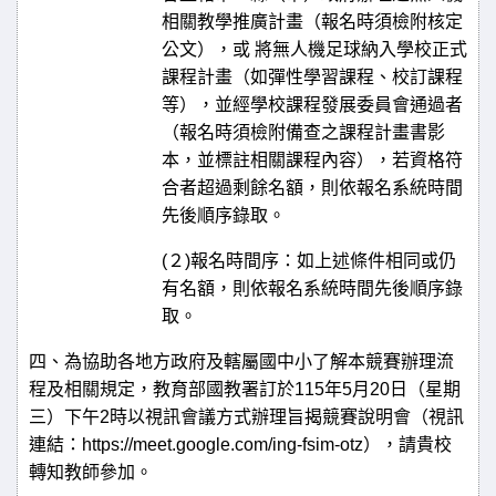
相關教學推廣計畫（報名時須檢附核定
公文），或 將無人機足球納入學校正
式
課程計畫（如彈性學習課程、校訂課程
等），並經學校課程發展委員會通過者
（報名時須檢附備查之課程計畫書影
本，並標註相關課程內容），若資格符
合者超過剩餘名額，則依報名系統時間
先後順序錄取。
(
２
)
報名時間序：如上述條件相同或仍
有名額，則依報名系統時間先後順序錄
取。
四、為協助各地方政府及轄屬國中小了解本競賽辦理流
程及相關規定，教育部國教署訂於
115
年
5
月
20
日（星期
三）下午
2
時以視訊會議方式辦理旨揭競賽說明會（視訊
連結：
https://meet.google.com/ing-fsim-otz
），請貴校
轉知教師參加。