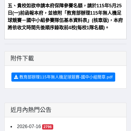
五、貴校如欲申請本府保障參賽名額，請於
115
年
5
月
25
日(一)前函報本府，並檢附「教育部辦理
115
年無人機足
球競賽－國中小組參賽隊伍基本資料表」(核章版)，本府
將依收文時間先後順序錄取前
4
校(每校1隊名額)。
附件下載
教育部辦理115年無人機足球競賽-國中小組簡章.pdf
近月內熱門公告
2026-07-16
2796