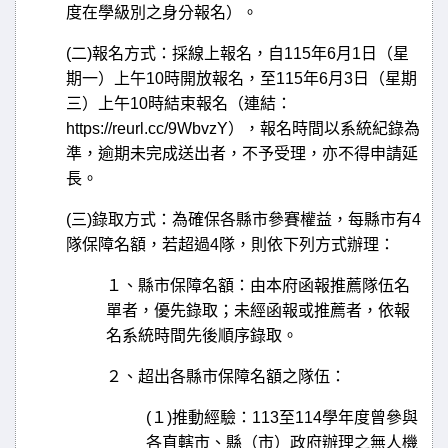
度在學級別之身分報名）。
(
二
)
報名方式：採線上報名，自
115
年
6
月
1
日（星
期一）上午
10
時開放報名，至
115
年
6
月
3
日（星期
三）上午
10
時結束報名（連結：
https://reurl.cc/9WbvzY
），報名時間以
系統紀錄為
準，逾期未完成送出者，不予受理，亦不得
申請延
長。
(
三
)
錄取方式：為確保各縣市參賽權益，每縣市有
4
隊保障名額，若超過
4
隊，則依下列方式辦理：
１、縣市保障名額：由本府函報推薦隊伍名
單者，優先錄取；未經函報或推薦者，依報
名系統時間先後順序錄取。
２、超出各縣市保障名額之隊伍：
(
１
)
推動經驗：
113
至
114
學年度曾參與
各直轄市、縣（市）政府辦理之無人機