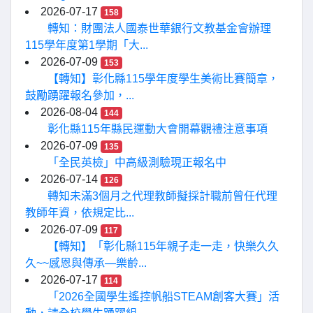
2026-07-17
158
轉知：財團法人國泰世華銀行文教基金會辦理
115學年度第1學期「大...
2026-07-09
153
【轉知】彰化縣115學年度學生美術比賽簡章，
鼓勵踴躍報名參加，...
2026-08-04
144
彰化縣115年縣民運動大會開幕觀禮注意事項
2026-07-09
135
「全民英檢」中高級測驗現正報名中
2026-07-14
126
轉知未滿3個月之代理教師擬採計職前曾任代理
教師年資，依規定比...
2026-07-09
117
【轉知】「彰化縣115年親子走一走，快樂久久
久~~感恩與傳承—樂齡...
2026-07-17
114
「2026全國學生遙控帆船STEAM創客大賽」活