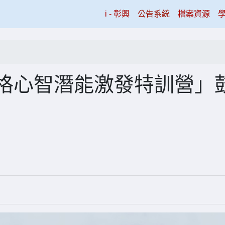
(current)
i - 彰興
公告系統
檔案資源
人格心智潛能激發特訓營」