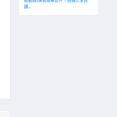
衛動員)演習精華影片，為強化全民
國...