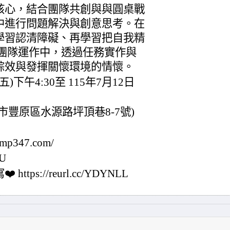
核心，結合團隊共創與與圓桌戰
中進行問題解決與創意思考。在
學習認清障礙、再學習把自我精
入團隊運作中，透過任務實作與
綜效與發揮關懷環境的情懷。
)下午4:30至 115年7月12日
豐原區水源路坪頂巷8-7號)
mp347.com/
IU
ps://reurl.cc/YDYNLL