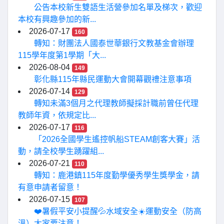
公告本校新生雙語生活營參加名單及梯次，歡迎
本校有興趣參加的新...
2026-07-17
160
轉知：財團法人國泰世華銀行文教基金會辦理
115學年度第1學期「大...
2026-08-04
149
彰化縣115年縣民運動大會開幕觀禮注意事項
2026-07-14
129
轉知未滿3個月之代理教師擬採計職前曾任代理
教師年資，依規定比...
2026-07-17
116
「2026全國學生遙控帆船STEAM創客大賽」活
動，請全校學生踴躍組...
2026-07-21
110
轉知：鹿港鎮115年度勤學優秀學生獎學金，請
有意申請者留意！
2026-07-15
107
❤️暑假平安小提醒💦水域安全☀️運動安全（防高
溫）大家要注意！