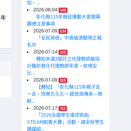
加，...
2026-08-04
140
彰化縣115年縣民運動大會開幕
逐年
觀禮注意事項
(
2026-07-09
134
「全民英檢」中高級測驗現正報
名中
2026-07-14
126
轉知未滿3個月之代理教師擬採
計職前曾任代理教師年資，依規定
比...
2026-07-09
115
【轉知】「彰化縣115年親子走
一走，快樂久久久~~感恩與傳承—樂
齡...
2026-07-17
111
「2026全國學生遙控帆船
STEAM創客大賽」活動，請全校學生
踴躍組...