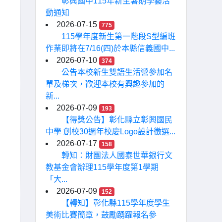
彰興國中115年新生暑期學藝活
動通知
2026-07-15
775
115學年度新生第一階段S型編班
作業即將在7/16(四)於本縣信義國中...
2026-07-10
374
公告本校新生雙語生活營參加名
單及梯次，歡迎本校有興趣參加的
新...
2026-07-09
193
【得獎公告】彰化縣立彰興國民
中學 創校30週年校慶Logo設計徵選...
2026-07-17
158
轉知：財團法人國泰世華銀行文
教基金會辦理115學年度第1學期
「大...
2026-07-09
152
【轉知】彰化縣115學年度學生
美術比賽簡章，鼓勵踴躍報名參