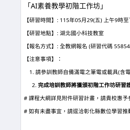
AI
「
素養教學初階工作坊」
: 115
05
29(
)
9
【研習時間】
年
月
五
上午
時至
:
【研習地點】
湖北國小科技教室
:
(
55854
【報名方式】
全教網報名
研習代碼
【注意事項】：
1.
(
請參訓教師自備滿電之筆電或載具
含
2.
完成培訓教師將獲頒初階工作坊研習
#
課程大綱詳見附件研習計畫，請貴校惠予
#
如有未盡事宜，請逕洽彰化縣數位學習推