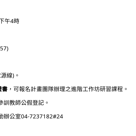
4
下午
時
57)
)
電源線
。
證書
，可報名計畫團隊辦理之進階工作坊研習課程。
參訓教師公假登記。
04-7237182#24
動辦公室