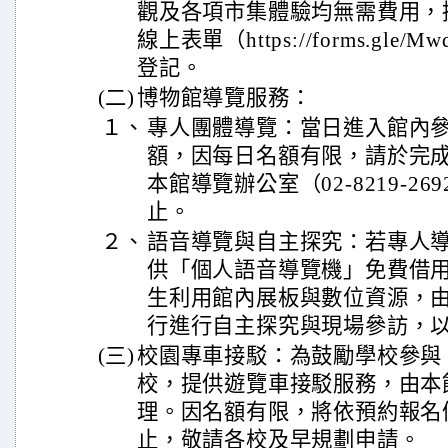
觀及各項市集體驗均無需費用，
線上表單（https://forms.gle/M
登記。
(二)
博物館導覽服務：
１、
專人團體導覽：當日進入館內
額，因每日名額有限，請於完
本館導覽辦公室（02-8219-2
止。
２、
語音導覽與自主探究：若專人
供「個人語音導覽機」免費借
生利用館內展板與數位資源，
行進行自主探究與現場參訪，
(三)
校園專車接駁：為鼓勵學校參與
校，提供遊覽車接駁服務，由本
理。因名額有限，將依預約報名
止，敬請各校及早規劃申請。