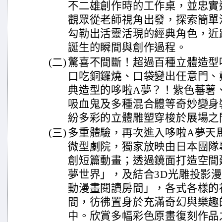
不二雄創作時的工作桌，並忠實
觀眾從老師視角出發，探索簡單
勾勒出活靈活現的經典角色，近
誕生的瞬間與創作過程。
(二)
驚喜不間斷！超過百種立體造型
口吃銅鑼燒、口袋變出任意門、
典造型的哆啦A夢？！紫色蕃薯
吸血鬼及多種混合體等奇妙變身
紛多彩的立體雕塑穿梭於展場之
(三)
多重體驗，再次進入哆啦A夢天馬
微型劇院，獨家放映由日本團隊
創短篇動畫；透過鏡面打造空間
夢世界」，及結合3D光雕投影
動漫畫閱讀房間」，各式各樣的
間，彷彿置身於充滿奇幻與樂趣
中。欣賞多幅彩色原畫復刻作品