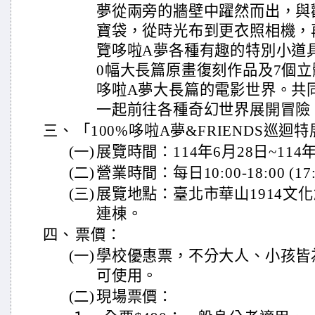
夢從兩旁的牆壁中躍然而出，與
寶袋，從時光布到更衣照相機，
覽哆啦A夢各種有趣的特別小道具
0幅大長篇原畫復刻作品及7個立
哆啦A夢大長篇的電影世界。共
一起前往各種奇幻世界展開冒險
三、
「100%哆啦A夢&FRIENDS巡
(一)
展覽時間：114年6月28日~114
(二)
營業時間：每日10:00-18:00 (
(三)
展覽地點：臺北市華山1914文化
連棟。
四、
票價：
(一)
學校優惠票，不分大人、小孩皆為
可使用。
(二)
現場票價：