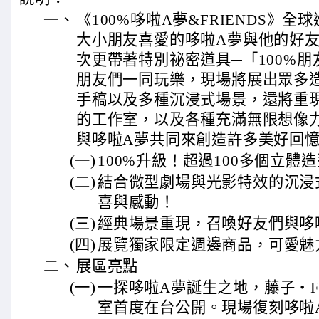
一、
《100%哆啦A夢&FRIENDS》
大小朋友喜愛的哆啦A夢與他的好
次更帶著特別祕密道具─「100%
朋友們一同玩樂，現場將展出眾多
手稿以及多種沉浸式場景，還將重
的工作室，以及各種充滿無限想像
與哆啦A夢共同來創造許多美好回
(一)
100%升級！超過100多個立體
(二)
結合微型劇場與光影特效的沉浸
喜與感動！
(三)
經典場景重現，召喚好友們與哆
(四)
展覽獨家限定週邊商品，可愛魅
二、
展區亮點
(一)
一探哆啦A夢誕生之地，藤子・
室首度在台公開。現場復刻哆啦