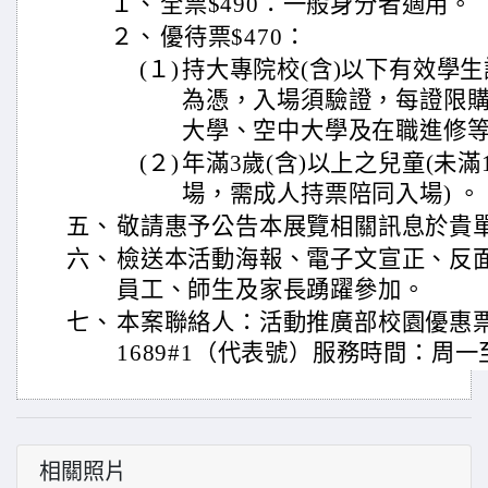
１、
全票$490：一般身分者適用。
２、
優待票$470：
(１)
持大專院校(含)以下有效學
為憑，入場須驗證，每證限
大學、空中大學及在職進修
(２)
年滿3歲(含)以上之兒童(未
場，需成人持票陪同入場) 。
五、
敬請惠予公告本展覽相關訊息於貴
六、
檢送本活動海報、電子文宣正、反面
員工、師生及家長踴躍參加。
七、
本案聯絡人：活動推廣部校園優惠票服務
1689#1（代表號）服務時間：周一至周五
相關照片