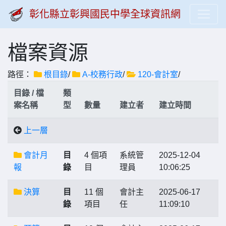
彰化縣立彰興國民中學全球資訊網
檔案資源
路徑：
根目錄
/
A-校務行政
/
120-會計室
/
目錄 / 檔
類
案名稱
型
數量
建立者
建立時間
上一層
會計月
目
4 個項
系統管
2025-12-04
報
錄
目
理員
10:06:25
決算
目
11 個
會計主
2025-06-17
錄
項目
任
11:09:10