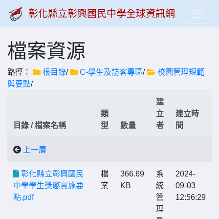
彰化縣立彰興國民中學全球資訊網
檔案資源
路徑：
根目錄
/
C-學生及訪客專區
/
校園管理規範
與要點
/
建
類
立
建立時
目錄 / 檔案名稱
型
數量
者
間
上一層
彰化縣立彰興國民
檔
366.69
系
2024-
中學學生獎懲實施要
案
KB
統
09-03
點.pdf
管
12:56:29
理