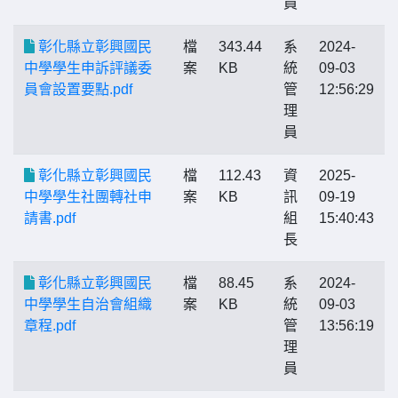
員
彰化縣立彰興國民
檔
343.44
系
2024-
中學學生申訴評議委
案
KB
統
09-03
員會設置要點.pdf
管
12:56:29
理
員
彰化縣立彰興國民
檔
112.43
資
2025-
中學學生社團轉社申
案
KB
訊
09-19
請書.pdf
組
15:40:43
長
彰化縣立彰興國民
檔
88.45
系
2024-
中學學生自治會組織
案
KB
統
09-03
章程.pdf
管
13:56:19
理
員