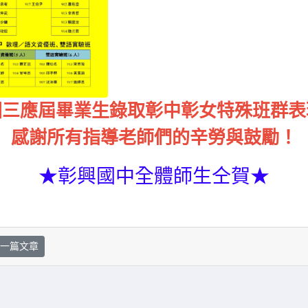
國三應屆畢業生錄取彰中彰女特殊班群表
感謝所有指導老師們的辛勞與鼓勵！
★彰興國中全體師生仝賀★
一篇文章