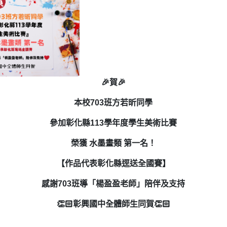
🎉賀🎉
本校703班方若昕同學
參加彰化縣113學年度學生美術比賽
榮獲 水墨畫類 第一名！
【作品代表彰化縣逕送全國賽】
感謝703班導「楊盈盈老師」陪伴及支持
👏🏻彰興國中全體師生同賀👏🏻